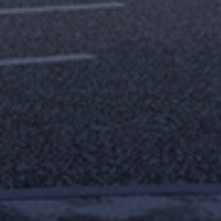
Byty
Komerční prostory
O nás
Oblíbené