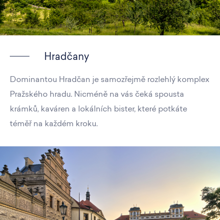
Hradčany
Dominantou Hradčan je samozřejmě rozlehlý komplex
Pražského hradu. Nicméně na vás čeká spousta
krámků, kaváren a lokálních bister, které potkáte
téměř na každém kroku.