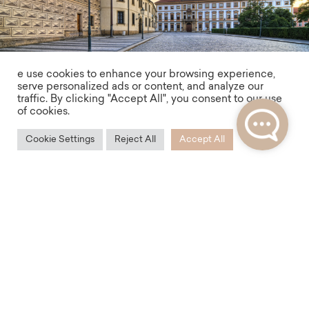
e use cookies to enhance your browsing experience,
serve personalized ads or content, and analyze our
traffic. By clicking "Accept All", you consent to our use
of cookies.
Dostupnost
Cookie Settings
Reject All
Accept All
Rezidence Úvoz vám díky své poloze nabídne
vynikající dopravní dostupnost. V docházkové
vzdálenosti najdete tramvajové i autobusové zastávky,
a nedaleko také stanici metra Malostranská.