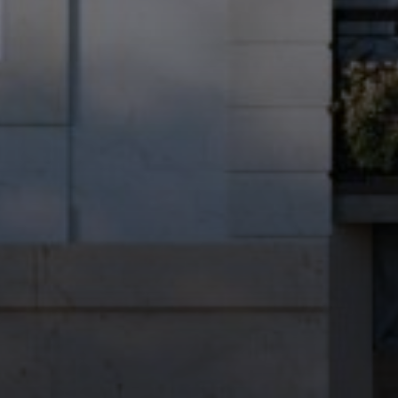
Rezidence
Byty
Komerční prostory
O nás
Oblíbené