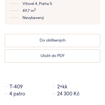
Vítové 4, Praha 5
2
49.7 m
Nevybavený
Do oblíbených
Uložit do PDF
T-409
2+kk
4 patro
24 300 Kč