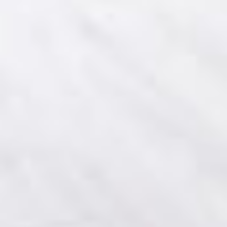
Byty
Komerční prostory
O nás
Oblíbené