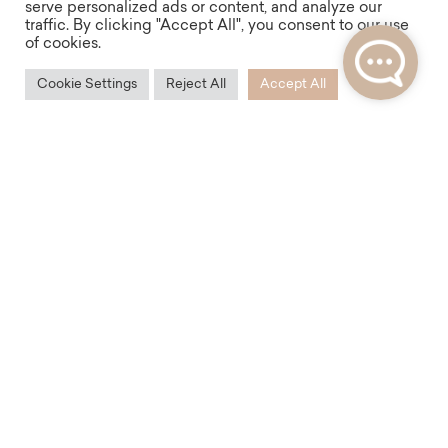
serve personalized ads or content, and analyze our
traffic. By clicking "Accept All", you consent to our use
of cookies.
Cookie Settings
Reject All
Accept All
Dostupnost
Barrandov si zamilujete i díky jeho snadné
dostupnosti. Do centra se autem dostanete za
pouhých 10 minut a tramvají pohodlně dorazíte na
Anděl do 15 minut. Na Barrandově jistě oceníte i
snadné parkování bez parkovacích zón a blízkost
mezinárodního Letiště Václava Havla.