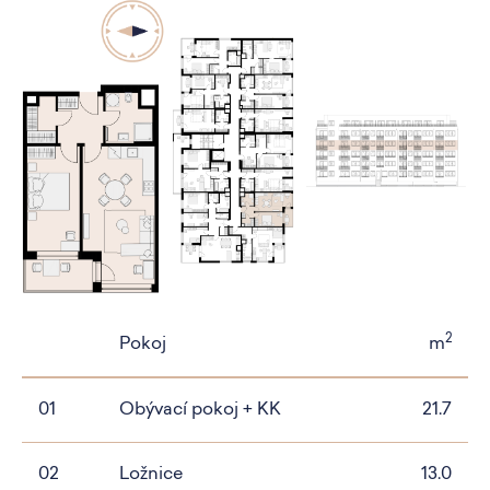
2
Pokoj
m
01
Obývací pokoj + KK
21.7
02
Ložnice
13.0