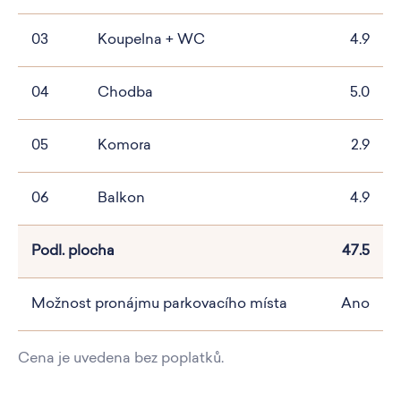
03
Koupelna + WC
4.9
04
Chodba
5.0
05
Komora
2.9
06
Balkon
4.9
Podl. plocha
47.5
Možnost pronájmu parkovacího místa
Ano
Cena je uvedena bez poplatků.