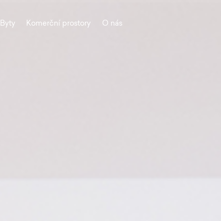
Byty
Komerční prostory
O nás