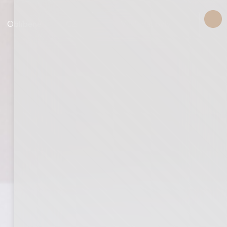
CZ
Oblíbené
Vyhledat byty