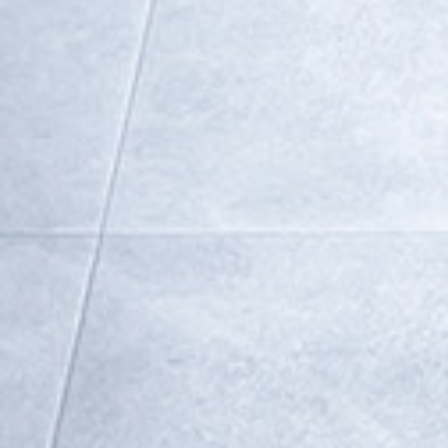
Rezidence
Byty
Komerční prostory