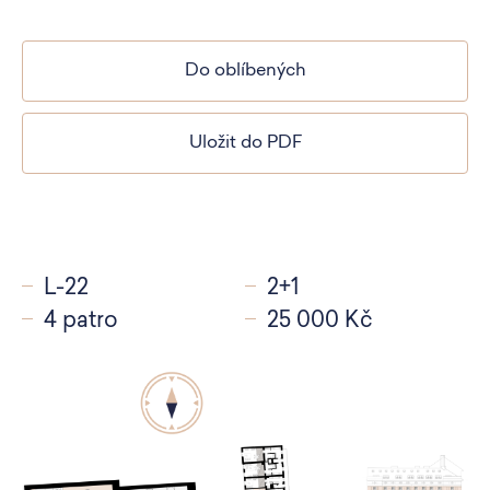
Do oblíbených
Uložit do PDF
L-22
2+1
4 patro
25 000 Kč