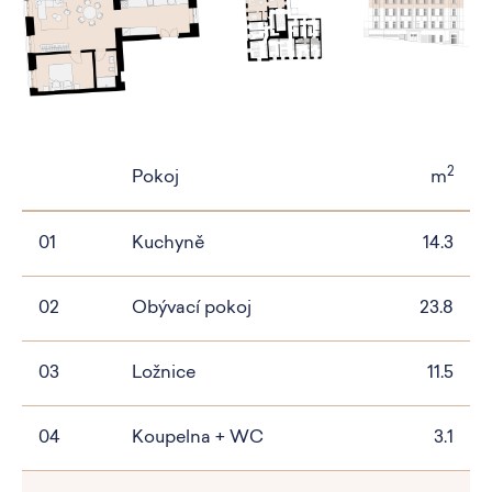
2
Pokoj
m
01
Kuchyně
14.3
02
Obývací pokoj
23.8
03
Ložnice
11.5
04
Koupelna + WC
3.1