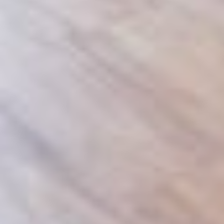
Rezidence
Byty
Komerční prostory
O nás
Oblíbené