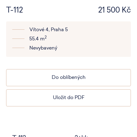
T-112
21 500 Kč
Vítové 4, Praha 5
2
55.4 m
Nevybavený
Do oblíbených
Uložit do PDF