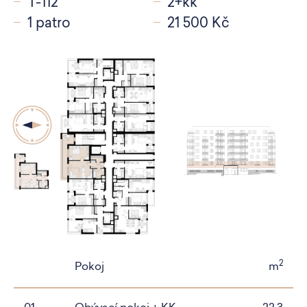
T-112
2+kk
1 patro
21 500 Kč
2
Pokoj
m