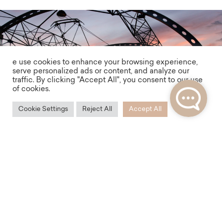
e use cookies to enhance your browsing experience,
serve personalized ads or content, and analyze our
traffic. By clicking "Accept All", you consent to our use
of cookies.
Cookie Settings
Reject All
Accept All
Dostupnost
Barrandov si zamilujete i díky jeho snadné
dostupnosti. Do centra se autem dostanete za
pouhých 10 minut a tramvají pohodlně dorazíte na