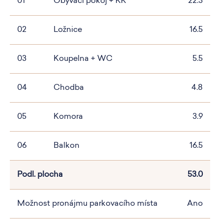
01
Obývací pokoj + KK
22.3
02
Ložnice
16.5
03
Koupelna + WC
5.5
04
Chodba
4.8
05
Komora
3.9
06
Balkon
16.5
Podl. plocha
53.0
Možnost pronájmu parkovacího místa
Ano