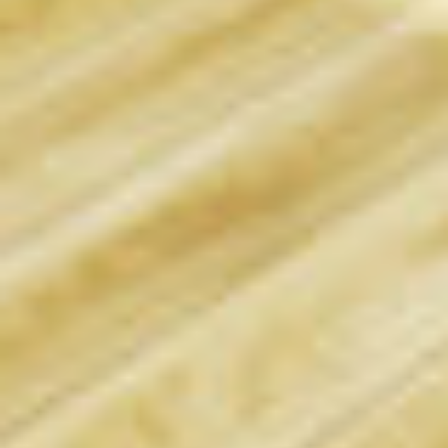
Komerční prostory
O nás
Oblíbené