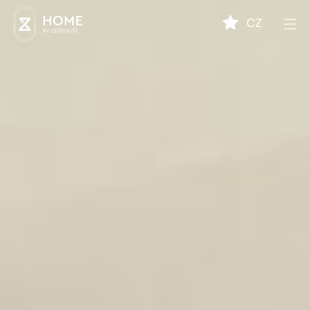
CZ
Pronájem hledám od