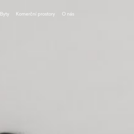
Byty
Komerční prostory
O nás