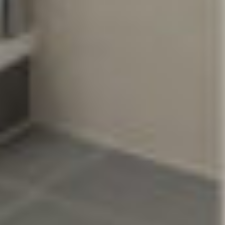
Rezidence
Byty
Komerční prostory
O nás
Oblíbené