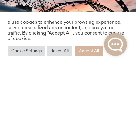
e use cookies to enhance your browsing experience,
serve personalized ads or content, and analyze our
traffic. By clicking "Accept All", you consent to our use
of cookies.
Cookie Settings
Reject All
Accept All
Dostupnost
Barrandov si zamilujete i díky jeho snadné
dostupnosti. Do centra se autem dostanete za
pouhých 10 minut a tramvají pohodlně dorazíte na
Anděl do 15 minut. Na Barrandově jistě oceníte i
snadné parkování bez parkovacích zón a blízkost