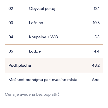
02
Obývací pokoj
12.1
03
Ložnice
10.6
04
Koupelna + WC
5.3
05
Lodžie
4.4
Podl. plocha
43.2
Možnost pronájmu parkovacího místa
Ano
Cena je uvedena bez poplatků.