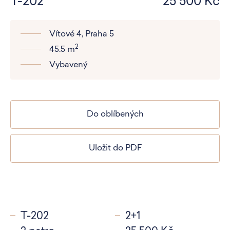
T-202
25 500 Kč
Vítové 4, Praha 5
2
45.5 m
Vybavený
Do oblíbených
Uložit do PDF
T-202
2+1