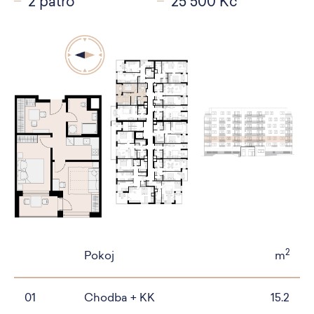
2 patro
25 500 Kč
2
Pokoj
m
01
Chodba + KK
15.2