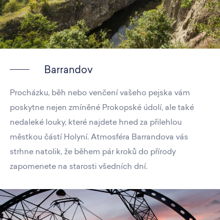
Barrandov
Procházku, běh nebo venčení vašeho pejska vám
poskytne nejen zmíněné Prokopské údolí, ale také
nedaleké louky, které najdete hned za přilehlou
městkou částí Holyní. Atmosféra Barrandova vás
strhne natolik, že během pár kroků do přírody
zapomenete na starosti všedních dní.