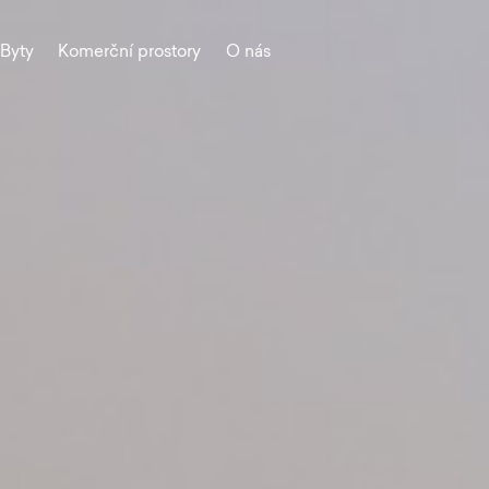
Byty
Komerční prostory
O nás