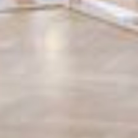
Rezidence
Byty
Komerční prostory
O nás