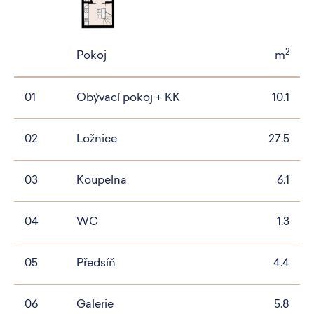
2
Pokoj
m
01
Obývací pokoj + KK
10.1
02
Ložnice
27.5
03
Koupelna
6.1
04
WC
1.3
05
Předsíň
4.4
06
Galerie
5.8