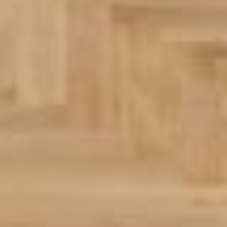
Rezidence
Byty
Komerční prostory