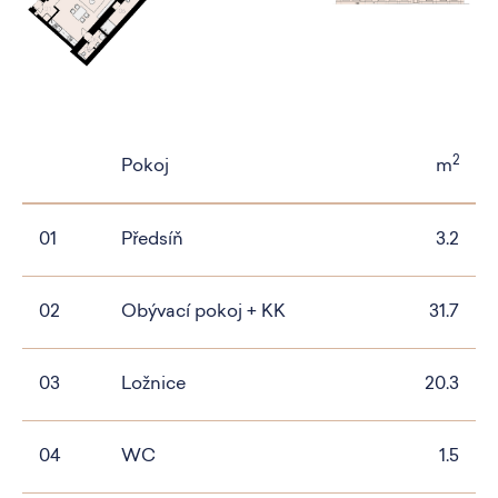
2
Pokoj
m
01
Předsíň
3.2
02
Obývací pokoj + KK
31.7
03
Ložnice
20.3
04
WC
1.5