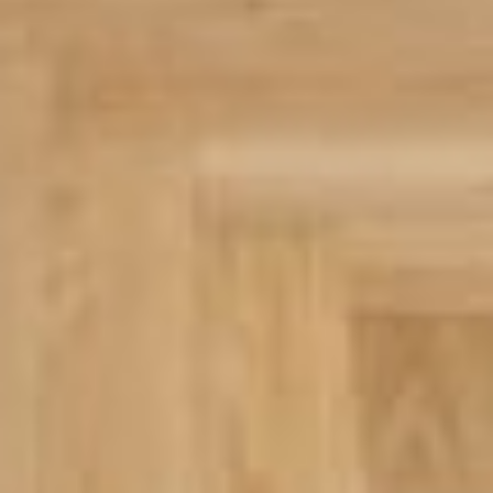
O nás
Oblíbené