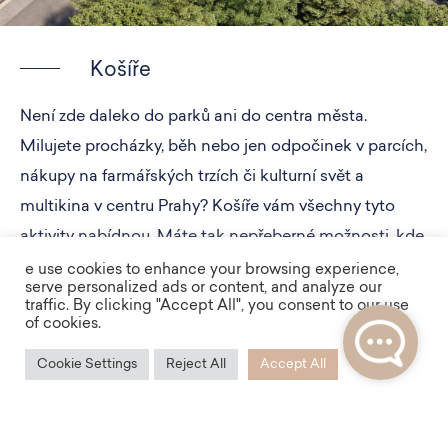
Košíře
Není zde daleko do parků ani do centra města.
Milujete procházky, běh nebo jen odpočinek v parcích,
nákupy na farmářských trzích či kulturní svět a
multikina v centru Prahy? Košíře vám všechny tyto
aktivity nabídnou. Máte tak nepřeberné možnosti, kde
a jak si dobít energii.
e use cookies to enhance your browsing experience,
serve personalized ads or content, and analyze our
traffic. By clicking "Accept All", you consent to our use
of cookies.
Cookie Settings
Reject All
Accept All