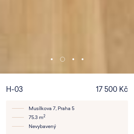
H-03
17 500 Kč
Musílkova 7, Praha 5
2
75.3 m
Nevybavený