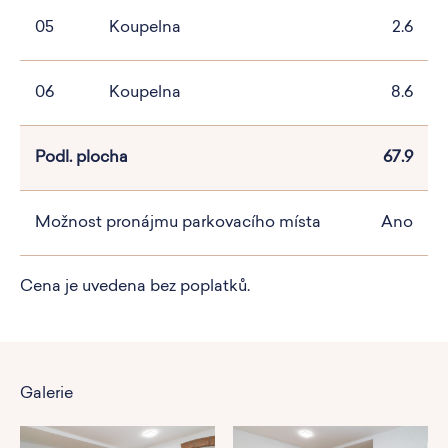
05
Koupelna
2.6
06
Koupelna
8.6
Podl. plocha
67.9
Možnost pronájmu parkovacího místa
Ano
Cena je uvedena bez poplatků.
Galerie