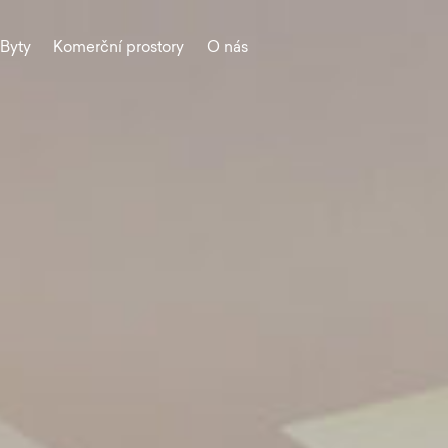
Byty
Komerční prostory
O nás