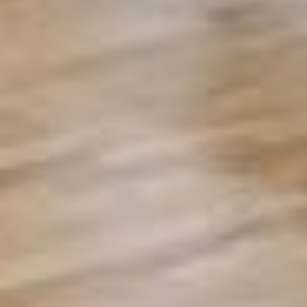
Rezidence
Byty
Komerční prostory
O nás
Oblíbené