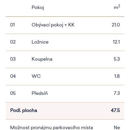
2
Pokoj
m
01
Obývací pokoj + KK
21.0
02
Ložnice
12.1
03
Koupelna
5.3
04
WC
1.8
05
Předsíň
7.3
Podl. plocha
47.5
Možnost pronájmu parkovacího místa
Ne