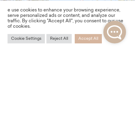
e use cookies to enhance your browsing experience,
serve personalized ads or content, and analyze our
traffic. By clicking "Accept All", you consent to our use
of cookies.
Cookie Settings
Reject All
Accept All
Dostupnost
Rezidence Mlynářská vám nabídne vynikající dopravní
dostupnost nejen po Praze, ale díky své poloze i pro
vaše cesty po České republice nebo Evropě.
V docházkové vzdálenosti najdete autobusové nádraží