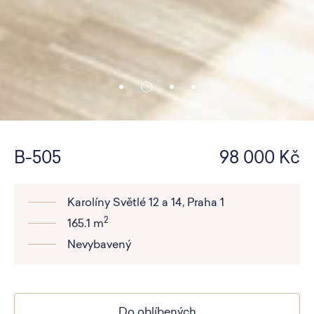
B-505
98 000 Kč
Karolíny Světlé 12 a 14, Praha 1
2
165.1 m
Nevybavený
Do oblíbených