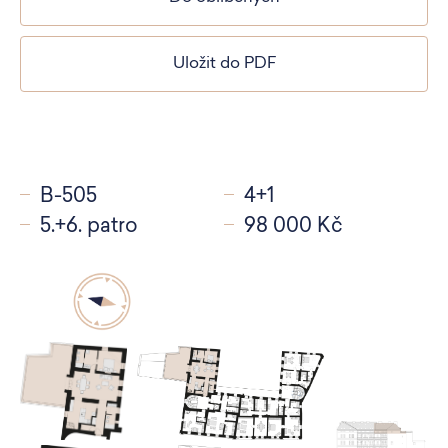
Uložit do PDF
B-505
4+1
5.+6. patro
98 000 Kč