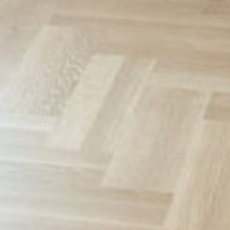
Rezidence
Byty
Komerční prostory
O nás
Oblíbené