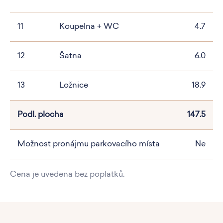
11
Koupelna + WC
4.7
12
Šatna
6.0
13
Ložnice
18.9
Podl. plocha
147.5
Možnost pronájmu parkovacího místa
Ne
Cena je uvedena bez poplatků.