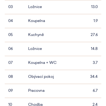
03
Ložnice
13.0
04
Koupelna
1.9
05
Kuchyně
27.6
06
Ložnice
14.8
07
Koupelna + WC
3.7
08
Obývací pokoj
34.4
09
Pracovna
6.7
10
Chodba
2.4