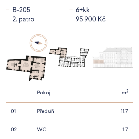
B-205
6+kk
2. patro
95 900 Kč
2
Pokoj
m
01
Předsíň
11.7
02
WC
1.7