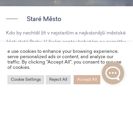
Staré Město
Kdo by nechtěl žít v nejstarším a nejkrásnější městské
části zlaté Prahy. V živém centru bohatém na památky,
kulturní zařízení, obchody, kavárny a restaurace. Ruch
e use cookies to enhance your browsing experience,
serve personalized ads or content, and analyze our
velkoměsta zde střídají tichá a klidná místa,
traffic. By clicking "Accept All", you consent to our use
of cookies.
romantická zákoutí, křivolaké uličky a podchody.
Cookie Settings
Reject All
Accept All
Jedním z takových tichých míst je i ulice Karolíny
Světlé, nazvaná podle významné české spisovatelky.
Významná je i rotunda Nalezení svatého Kříže, která se
nachází v těsném sousedství jedné z budov projektu.