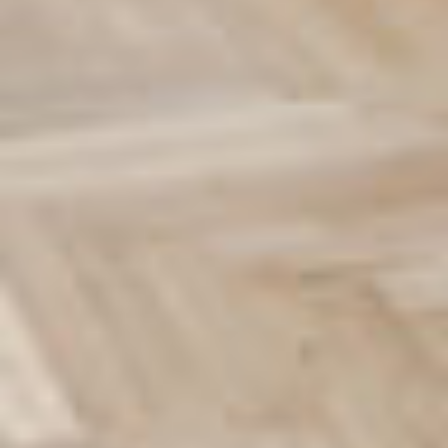
Rezidence
Byty
Komerční prostory
O nás
Oblíbené