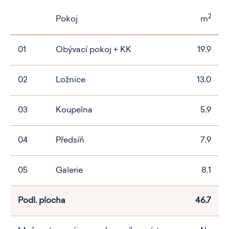
2
Pokoj
m
01
Obývací pokoj + KK
19.9
02
Ložnice
13.0
03
Koupelna
5.9
04
Předsíň
7.9
05
Galerie
8.1
Podl. plocha
46.7