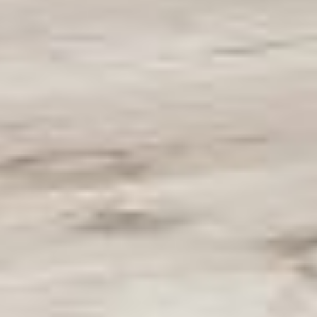
Rezidence
Byty
Komerční prostory
O nás
Oblíbené