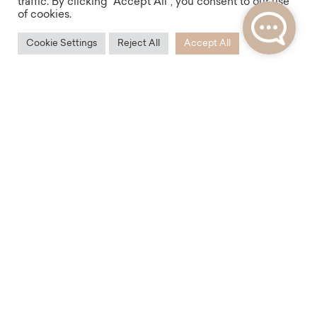
traffic. By clicking "Accept All", you consent to our use
of cookies.
Cookie Settings
Reject All
Accept All
Dostupnost
Rezidence Na Zderaze vám díky své poloze nabídne
vynikající dopravní dostupnost. V docházkové
vzdálenosti najdete dostatek tramvajových zastávek,
ale také stanici metra Palackého náměstí nebo
Karlovo náměstí.