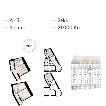
A-15
2+kk
6 patro
21 000 Kč