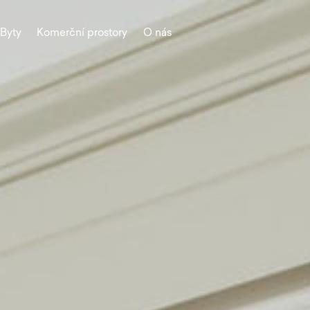
Byty
Komerční prostory
O nás