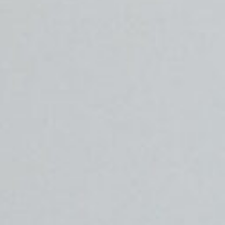
O nás
Oblíbené