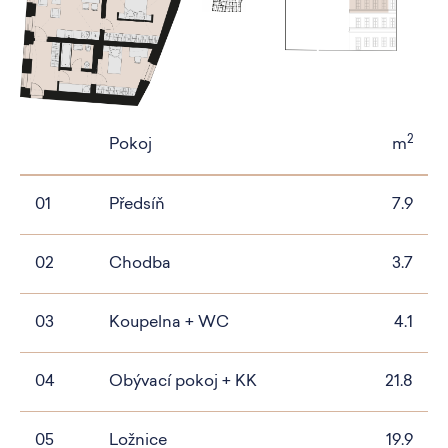
2
Pokoj
m
01
Předsíň
7.9
02
Chodba
3.7
03
Koupelna + WC
4.1
04
Obývací pokoj + KK
21.8
05
Ložnice
19.9