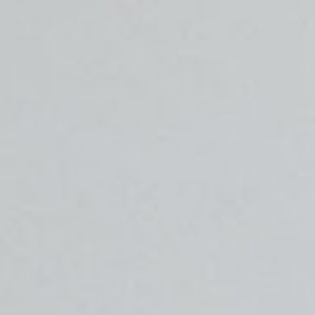
Rezidence
Byty
Komerční prostory